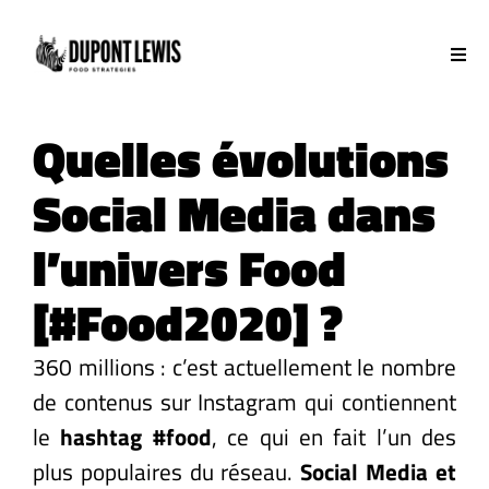
Passer
au
Tog
contenu
Nav
Social media
Quelles évolutions
Influence / rp
Social Media dans
Publicité
l’univers Food
Branding
[#Food2020] ?
Studio ia
360 millions : c’est actuellement le nombre
PopCorne
de contenus sur Instagram qui contiennent
le
hashtag
#food
, ce qui en fait l’un des
Contact
plus populaires du réseau.
Social Media et