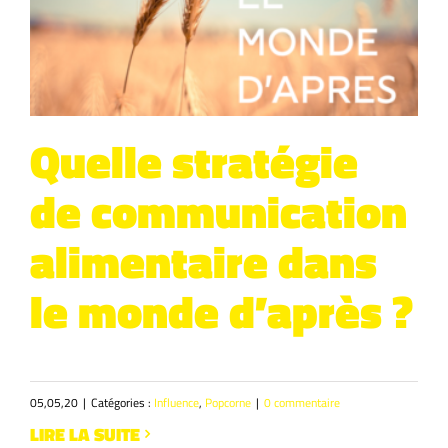
Quelle stratégie
de communication
alimentaire dans
le monde d’après ?
05,05,20
|
Catégories :
Influence
,
Popcorne
|
0 commentaire
LIRE LA SUITE