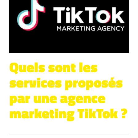
Quels sont les
services proposés
par une agence
marketing TikTok ?