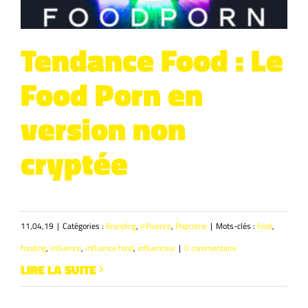
Tendance Food : Le
Food Porn en
version non
cryptée
11,04,19
|
Catégories :
Branding
,
Influence
,
Popcorne
|
Mots-clés :
food
,
fooding
,
influence
,
influence food
,
influenceur
|
0 commentaire
LIRE LA SUITE