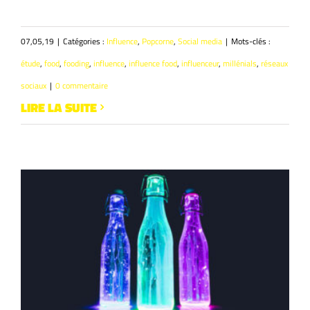
07,05,19
|
Catégories :
Influence
,
Popcorne
,
Social media
|
Mots-clés :
étude
,
food
,
fooding
,
influence
,
influence food
,
influenceur
,
millénials
,
réseaux
sociaux
|
0 commentaire
LIRE LA SUITE