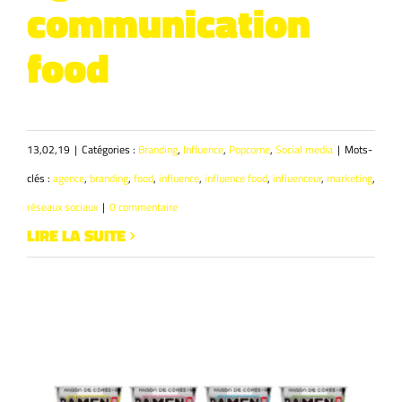
communication
food
13,02,19
|
Catégories :
Branding
,
Influence
,
Popcorne
,
Social media
|
Mots-
clés :
agence
,
branding
,
food
,
influence
,
influence food
,
influenceur
,
marketing
,
réseaux sociaux
|
0 commentaire
LIRE LA SUITE