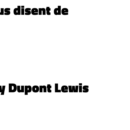
us disent de
by Dupont Lewis