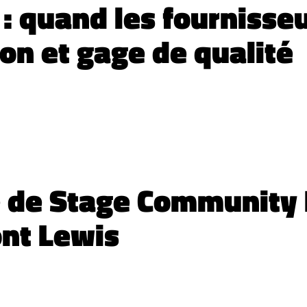
 : quand les fournisse
on et gage de qualité
e de Stage Communit
nt Lewis