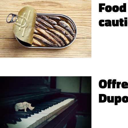
Food
cauti
Offr
Dupo