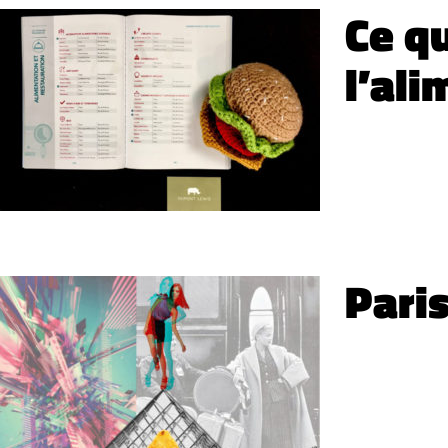
Ce qu
l’al
Pari