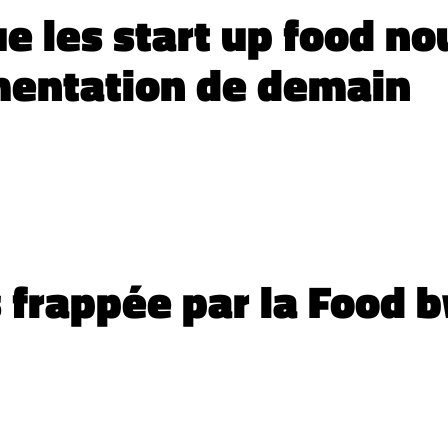
e les start up food no
imentation de demain
s frappée par la Food 