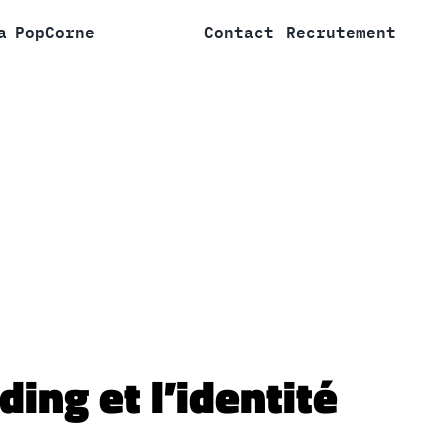
a
PopCorne
Contact
Recrutement
ing et l’identité