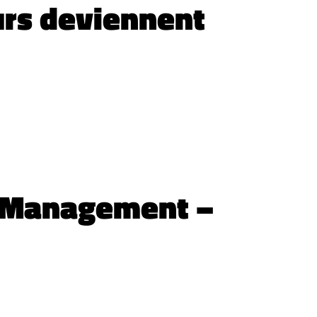
urs deviennent
y Management –