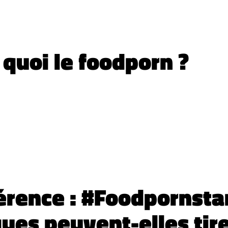
 quoi le foodporn ?
érence : #Foodpornsta
ues peuvent-elles tir