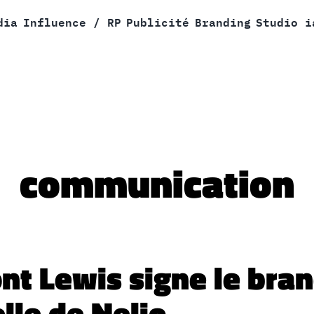
dia
Influence / RP
Publicité
Branding
Studio i
communication
t Lewis signe le brand
lle de Nelio