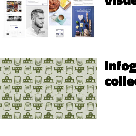
Infog
colle