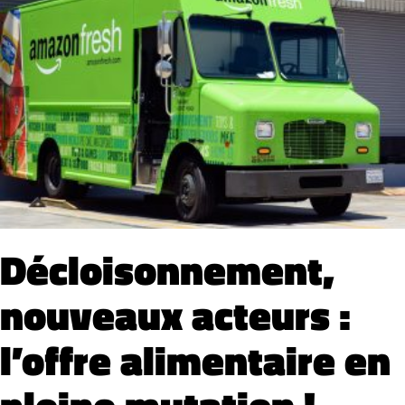
Studio ia
PopCorne
Décloisonnement,
nouveaux acteurs :
l’offre alimentaire en
pleine mutation !