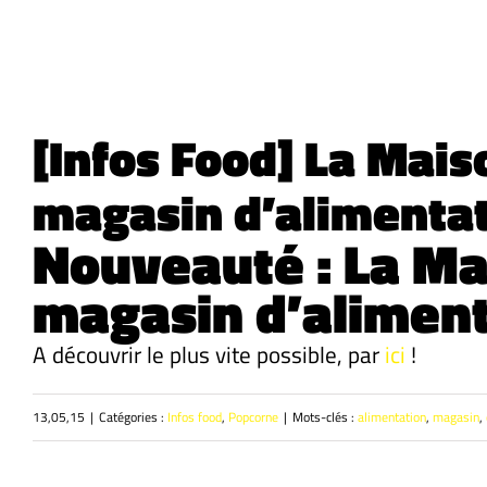
Passer
au
contenu
[Infos Food] La Mais
magasin d’alimentat
Nouveauté : La Ma
magasin d’aliment
A découvrir le plus vite possible, par
ici
!
13,05,15
|
Catégories :
Infos food
,
Popcorne
|
Mots-clés :
alimentation
,
magasin
,