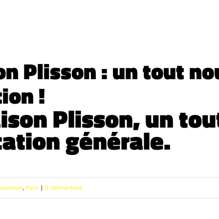
on Plisson : un tout n
ion !
ison Plisson, un tou
ation générale.
ouverture
,
Paris
|
0 commentaire