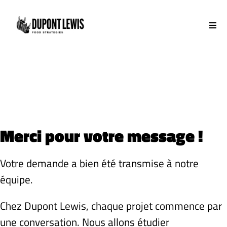
Passer
au
Tog
contenu
Nav
Social media
Influence / rp
Publicité
Branding
Merci pour votre message !
Studio ia
Votre demande a bien été transmise à notre
équipe.
PopCorne
Chez Dupont Lewis, chaque projet commence par
Contact
une conversation. Nous allons étudier